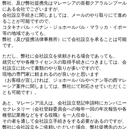
弊社、及び弊社提携先はマレーシアの首都クアラルンプール
にある会社でございますが、
会社設立手続きに関しましては、メールのやり取りにて進め
ることが可能ですので、
コタキナバル・ペナン・ジョホールバル・マラッカ・イポー
等の地域であっても、
弊社（及び提携法律事務所）にて会社設立を承ることは可能
です。
ただし、弊社に会社設立を依頼される場合であっても、
就労ビザや各種ライセンスの取得手続きにつきましては、会
社設立に比べて書類のやり取りが多いですので、
現地の専門家に頼まれるのが良いかと思います
（お客様が宜しければ、ジョホールバルやペナン等の西マレ
ーシア案件に関しましては、弊社にて対応させていただくこ
とも可能です）。
あと、マレーシア法人は、会社設立登記申請時にカンパニー
セクレタリー（会社登録委員会への毎年一回の年次報告や各
種登記業務などをする役職）を一人任命し、
その者を通して会社設立手続きをする必要があるのですが、
弊社に会社設立をご依頼いただいた場合、弊社提携先のカン