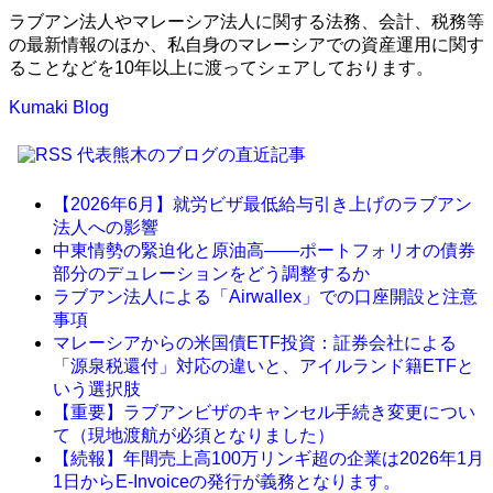
ラブアン法人やマレーシア法人に関する法務、会計、税務等
の最新情報のほか、私自身のマレーシアでの資産運用に関す
ることなどを10年以上に渡ってシェアしております。
Kumaki Blog
代表熊木のブログの直近記事
【2026年6月】就労ビザ最低給与引き上げのラブアン
法人への影響
中東情勢の緊迫化と原油高――ポートフォリオの債券
部分のデュレーションをどう調整するか
ラブアン法人による「Airwallex」での口座開設と注意
事項
マレーシアからの米国債ETF投資：証券会社による
「源泉税還付」対応の違いと、アイルランド籍ETFと
いう選択肢
【重要】ラブアンビザのキャンセル手続き変更につい
て（現地渡航が必須となりました）
【続報】年間売上高100万リンギ超の企業は2026年1月
1日からE-Invoiceの発行が義務となります。