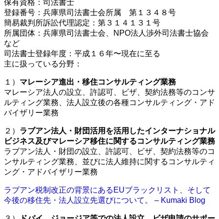
保有資格：司法書士
登録番号：兵庫県司法書士会所属 第１３４８号
簡易裁判所訴訟代理認定：第３１４１３１号
所属団体：兵庫県司法書士会、NPO法人渉外司法書士協会
など
司法書士登録年度：平成１６年〜現在に至る
主に扱っている分野：
１）
マレーシア進出・移住コンサルティング業務
マレーシア法人の設立、許認可、ビザ、契約法務等のコンサ
ルティング業務、法人設立後の各種コンサルティング・アド
バイザリー業務
２）
ラブアン法人・財団活用を活用したインターナショナル
ビジネス及びマレーシア移住に関するコンサルティング業務
ラブアン法人・財団の設立、許認可、ビザ、契約法務等のコ
ンサルティング業務、並びに法人維持に関するコンサルティ
ング・アドバイザリー業務
ラブアン税制改正の背景にあるEUブラックリスト、そして
今後の移住先・法人設立先選びについて。 – Kumaki Blog
３）
ドバイ、ジョージア等での法人設立、ビザ申請のサポー