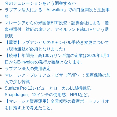
分のデュレーションをどう調整するか
ラブアン法人による「Airwallex」での口座開設と注意事
項
マレーシアからの米国債ETF投資：証券会社による「源
泉税還付」対応の違いと、アイルランド籍ETFという選
択肢
【重要】ラブアンビザのキャンセル手続き変更について
（現地渡航が必須となりました）
【続報】年間売上高100万リンギ超の企業は2026年1月1
日からE-Invoiceの発行が義務となります。
ラブアン法人の費用改定
マレーシア・プレミアム・ビザ（PVIP）：医療保険の加
入で少し苦戦
Surface Pro 12レビューとローカルLLM構築記。
Snapdragon、12インチの使用感、NPUなど。
【マレーシア資産運用】全天候型の資産ポートフォリオ
を目指す上で考えたこと。