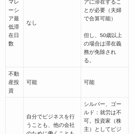
マレ
アに滞在するこ
ーシ
とが必要（夫婦
ア最
で合算可能）
なし
低滞
在日
但し、50歳以上
数
の場合は滞在義
務が免除され
る。
不動
産投
可能
可能
資
シルバー、ゴー
ルド：就労は不
自分でビジネスを行
可。投資家（株
うことも、他の会社
主）としてビジ
のために働くことも