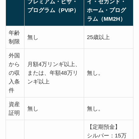
プレミアム・ビザ・
イ・セカンド・
プログラム（PVIP）
ホーム・プログ
ラム（MM2H）
年齢
無し
25歳以上
制限
外国
から
月額4万リンギ以上、
の収
または、年額48万リ
無し。
入条
ンギ以上
件
資産
無し
無し。
証明
【定期預金】
シルバー：15万